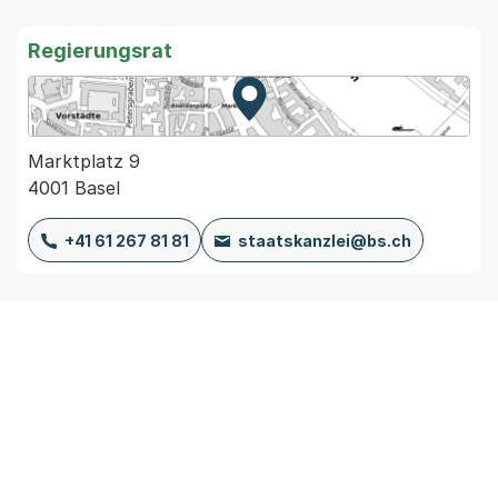
Regierungsrat
Zur Karte von MapBS.
Externer Link, wird in einem
Marktplatz 9
4001 Basel
+41 61 267 81 81
staatskanzlei@bs.ch