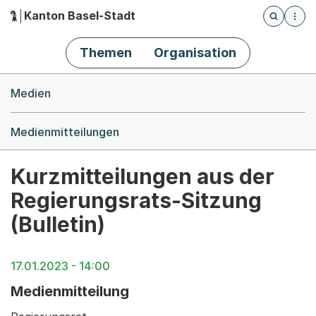
Kanton Basel-Stadt
Öffnet die
(Dieser Link führt zur Startseite)
Hauptnavigation
Themen
Organisation
Breadcrumb-Navigation
Medien
Medienmitteilungen
Kurzmitteilungen aus der
Regierungsrats-Sitzung
(Bulletin)
17.01.2023 - 14:00
Medienmitteilung