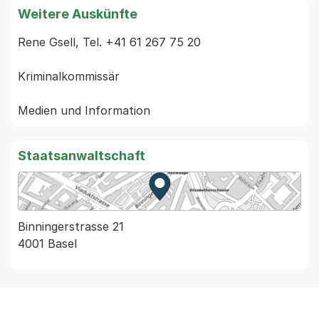
Weitere Auskünfte
Rene Gsell, Tel. +41 61 267 75 20

Kriminalkommissär

Staatsanwaltschaft
Zur Karte von MapBS.
Externer Link, wird in einem
Binningerstrasse 21
4001 Basel