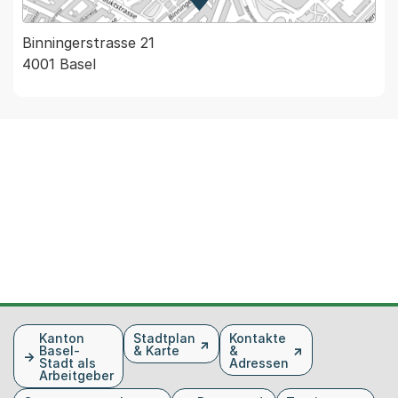
Zur Karte von MapBS.
Externer Link, wird in einem
Binningerstrasse 21
4001 Basel
Fusszeile
Kanton
Stadtplan
Kontakte
Basel-
& Karte
&
Stadt als
Adressen
Arbeitgeber