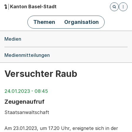
Kanton Basel-Stadt
Öffnet die
(Dieser Link führt zur Startseite)
Hauptnavigation
Themen
Organisation
Breadcrumb-Navigation
Medien
Medienmitteilungen
Versuchter Raub
24.01.2023 - 08:45
Zeugenaufruf
Staatsanwaltschaft
Am 23.01.2023, um 17.20 Uhr, ereignete sich in der