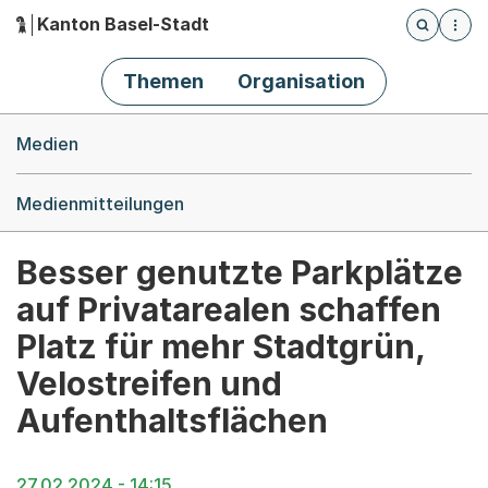
Kanton Basel-Stadt
Öffnet die
(Dieser Link führt zur Startseite)
Hauptnavigation
Themen
Organisation
Breadcrumb-Navigation
Medien
Medienmitteilungen
Besser genutzte Parkplätze
auf Privatarealen schaffen
Platz für mehr Stadtgrün,
Velostreifen und
Aufenthaltsflächen
27.02.2024 - 14:15