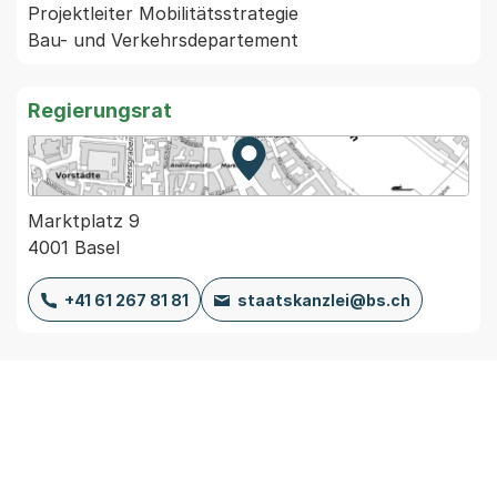
Projektleiter Mobilitätsstrategie

Regierungsrat
Zur Karte von MapBS.
Externer Link, wird in einem
Marktplatz 9
4001 Basel
+41 61 267 81 81
staatskanzlei@bs.ch