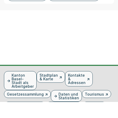
Fusszeile
Kanton
Stadtplan
Kontakte
Basel-
& Karte
&
Stadt als
Adressen
Arbeitgeber
Gesetzessammlung
Daten und
Tourismus
Statistiken
Veranstaltungen
Publikationen
Medien
Kantonsblatt
Bilddatenbank
Organigramm