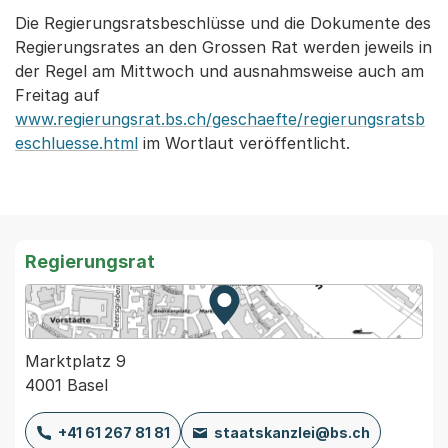
Die Regierungsratsbeschlüsse und die Dokumente des
Regierungsrates an den Grossen Rat werden jeweils in
der Regel am Mittwoch und ausnahmsweise auch am
Freitag auf
www.regierungsrat.bs.ch/geschaefte/regierungsratsb
eschluesse.html
im Wortlaut veröffentlicht.
Regierungsrat
Zur Karte von MapBS.
Externer Link, wird in einem
Marktplatz 9
4001 Basel
+41 61 267 81 81
staatskanzlei@bs.ch