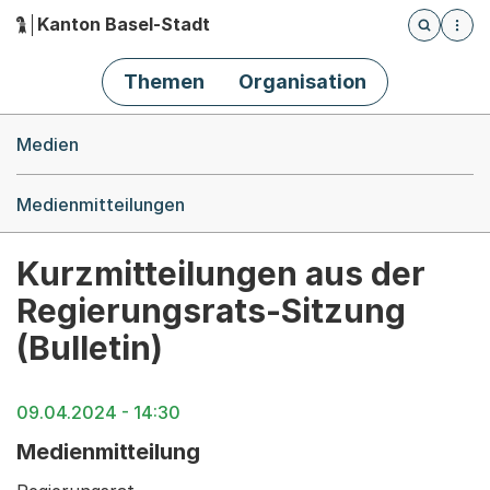
Kanton Basel-Stadt
Öffnet die
(Dieser Link führt zur Startseite)
Hauptnavigation
Themen
Organisation
Breadcrumb-Navigation
Medien
Medienmitteilungen
Kurzmitteilungen aus der
Regierungsrats-Sitzung
(Bulletin)
09.04.2024 - 14:30
Medienmitteilung