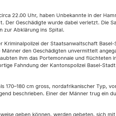
circa 22.00 Uhr, haben Unbekannte in der Ham
. Der Geschädigte wurde dabei verletzt. Die Sa
n zur Abklärung ins Spital.
r Kriminalpolizei der Staatsanwaltschaft Basel-
te Männer den Geschädigten unvermittelt ange
 raubten ihm das Portemonnaie und flüchteten i
rtige Fahndung der Kantonspolizei Basel-Stadt 
ls 170–180 cm gross, nordafrikanischer Typ, v
gend beschrieben. Einer der Männer trug ein d
nweise geben können, werden gebeten, sich mit