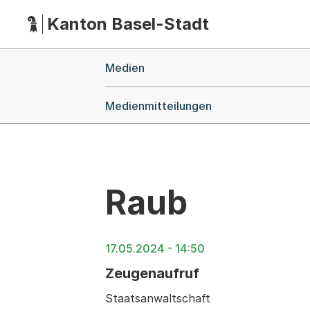
Kanton Basel-Stadt
Hauptnavigation
(Dieser Link führt zur Startseite)
Breadcrumb-Navigation
Medien
Medienmitteilungen
Raub
17.05.2024 - 14:50
Zeugenaufruf
Staatsanwaltschaft