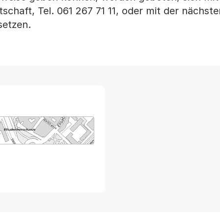
tschaft, Tel. 061 267 71 11, oder mit der nächste
setzen.
arte von MapBS.
ner Link, wird in einem neuen Tab oder Fenster geöffnet