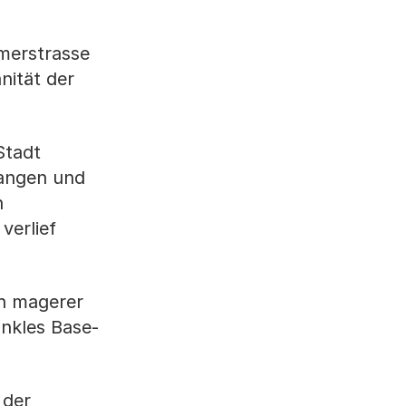
merstrasse
nität der
Stadt
gangen und
n
verlief
on magerer
unkles Base-
 der