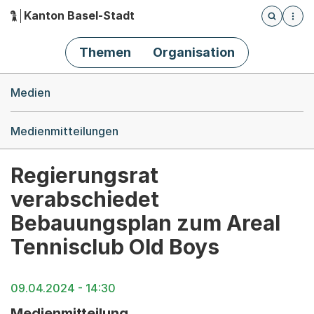
Kanton Basel-Stadt
Öffnet die
(Dieser Link führt zur Startseite)
Hauptnavigation
Themen
Organisation
Breadcrumb-Navigation
Medien
Medienmitteilungen
Regierungsrat
verabschiedet
Bebauungsplan zum Areal
Tennisclub Old Boys
09.04.2024 - 14:30
Medienmitteilung