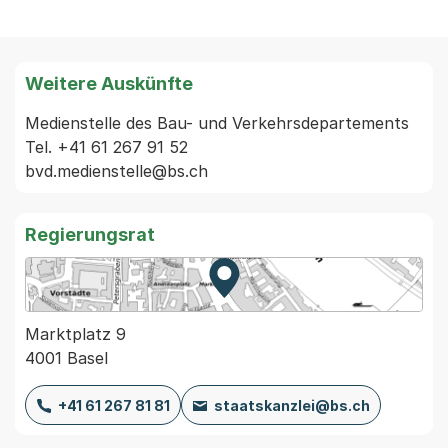
Weitere Auskünfte
Medienstelle des Bau- und Verkehrsdepartements

Tel. +41 61 267 91 52

Regierungsrat
Zur Karte von MapBS.
Externer Link, wird in einem
Marktplatz 9
4001 Basel
+41 61 267 81 81
staatskanzlei@bs.ch