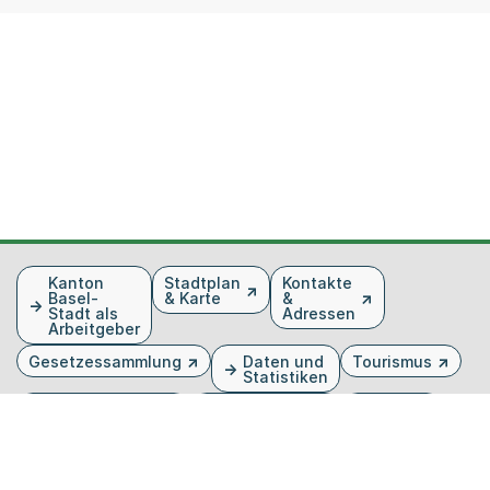
Fusszeile
Kanton
Stadtplan
Kontakte
Basel-
& Karte
&
Stadt als
Adressen
Arbeitgeber
Gesetzessammlung
Daten und
Tourismus
Statistiken
Veranstaltungen
Publikationen
Medien
Kantonsblatt
Bilddatenbank
Organigramm
Gebärdensprache