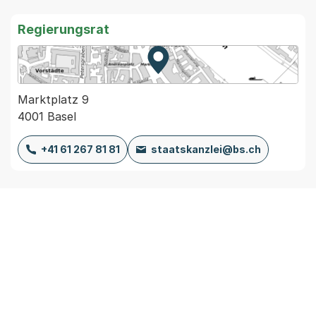
Regierungsrat
Zur Karte von MapBS.
Externer Link, wird in einem
Marktplatz 9
4001 Basel
+41 61 267 81 81
staatskanzlei@bs.ch