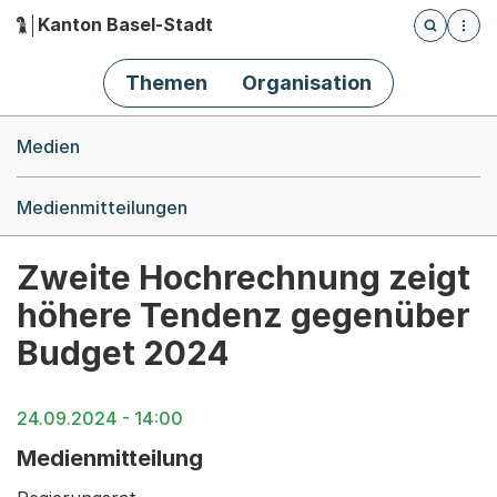
Kanton Basel-Stadt
Öffnet die
(Dieser Link führt zur Startseite)
Hauptnavigation
Themen
Organisation
Breadcrumb-Navigation
Medien
Medienmitteilungen
Zweite Hochrechnung zeigt
höhere Tendenz gegenüber
Budget 2024
24.09.2024 - 14:00
Medienmitteilung