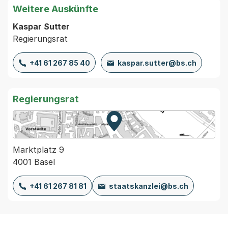
Weitere Auskünfte
Kaspar Sutter
Regierungsrat
+41 61 267 85 40
kaspar.sutter@bs.ch
Regierungsrat
Zur Karte von MapBS.
Externer Link, wird in einem
Marktplatz 9
4001 Basel
+41 61 267 81 81
staatskanzlei@bs.ch