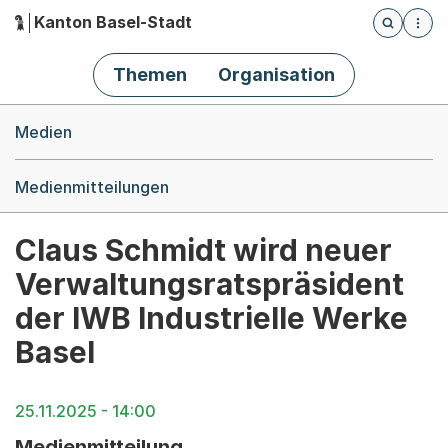
Kanton Basel-Stadt
Öffnet die
(Dieser Link führt zur Startseite)
Hauptnavigation
Themen
Organisation
Breadcrumb-Navigation
Medien
Medienmitteilungen
Claus Schmidt wird neuer
Verwaltungsratspräsident
der IWB Industrielle Werke
Basel
25.11.2025 - 14:00
Medienmitteilung