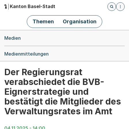
Kanton Basel-Stadt
Öffnet die
(Dieser Link führt zur Startseite)
Hauptnavigation
Themen
Organisation
Breadcrumb-Navigation
Medien
Medienmitteilungen
Der Regierungsrat
verabschiedet die BVB-
Eignerstrategie und
bestätigt die Mitglieder des
Verwaltungsrates im Amt
04.11.2025 - 14:00