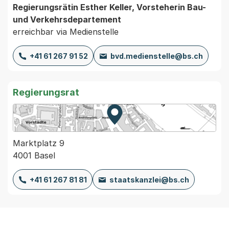
Regierungsrätin Esther Keller, Vorsteherin Bau-
und Verkehrsdepartement
erreichbar via Medienstelle
+41 61 267 91 52
bvd.medienstelle@bs.ch
Regierungsrat
Zur Karte von MapBS.
Externer Link, wird in einem
Marktplatz 9
4001 Basel
+41 61 267 81 81
staatskanzlei@bs.ch