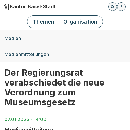
Kanton Basel-Stadt
Öffnet die
(Dieser Link führt zur Startseite)
Hauptnavigation
Themen
Organisation
Breadcrumb-Navigation
Medien
Medienmitteilungen
Der Regierungsrat
verabschiedet die neue
Verordnung zum
Museumsgesetz
07.01.2025 - 14:00
Medienmitteilung