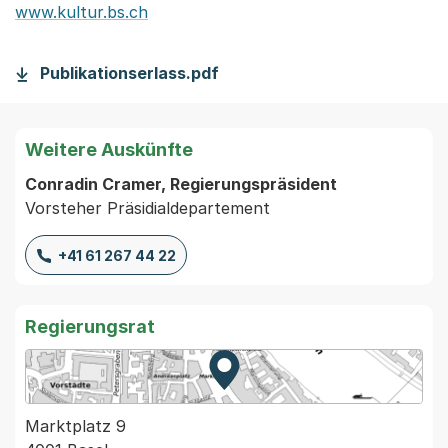
www.kultur.bs.ch
Publikationserlass.pdf
Weitere Auskünfte
Conradin Cramer, Regierungspräsident
Vorsteher Präsidialdepartement
+41 61 267 44 22
Regierungsrat
Zur Karte von MapBS.
Externer Link, wird in einem
Marktplatz 9