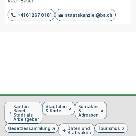
4001 Basel
+41 61 267 81 81
staatskanzlei@bs.ch
Fusszeile
Kanton
Stadtplan
Kontakte
Basel-
& Karte
&
Stadt als
Adressen
Arbeitgeber
Gesetzessammlung
Daten und
Tourismus
Statistiken