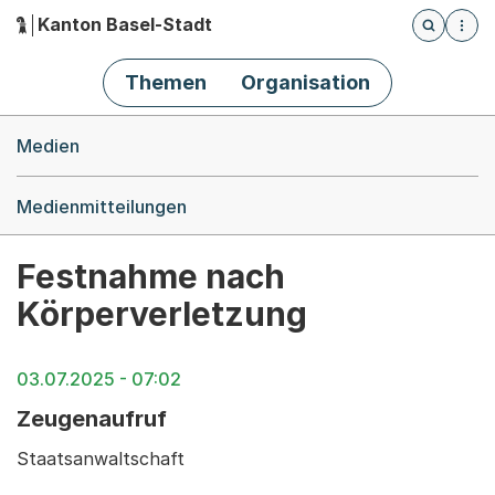
Kanton Basel-Stadt
Öffnet die
(Dieser Link führt zur Startseite)
Hauptnavigation
Themen
Organisation
Breadcrumb-Navigation
Medien
Medienmitteilungen
Festnahme nach
Körperverletzung
03.07.2025 - 07:02
Zeugenaufruf
Staatsanwaltschaft