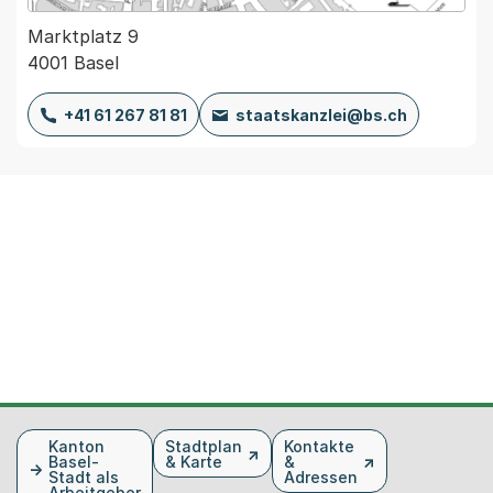
Marktplatz 9
4001 Basel
+41 61 267 81 81
staatskanzlei@bs.ch
Fusszeile
Kanton
Stadtplan
Kontakte
Basel-
& Karte
&
Stadt als
Adressen
Arbeitgeber