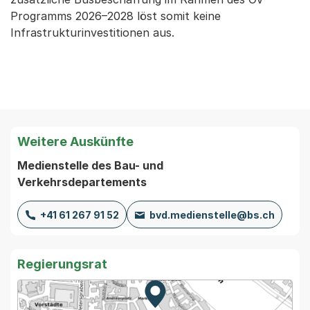
Programms 2026–2028 löst somit keine
Infrastrukturinvestitionen aus.
Weitere Auskünfte
Medienstelle des Bau- und
Verkehrsdepartements
+41 61 267 91 52
bvd.medienstelle@bs.ch
Regierungsrat
Zur Karte von MapBS.
Externer Link, wird in einem