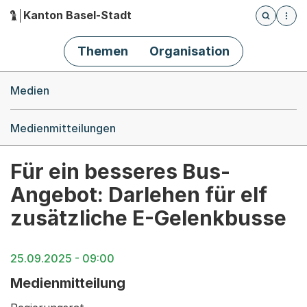
Kanton Basel-Stadt
Öffnet die
(Dieser Link führt zur Startseite)
Hauptnavigation
Themen
Organisation
Breadcrumb-Navigation
Medien
Medienmitteilungen
Für ein besseres Bus-
Angebot: Darlehen für elf
zusätzliche E-Gelenkbusse
25.09.2025 - 09:00
Medienmitteilung