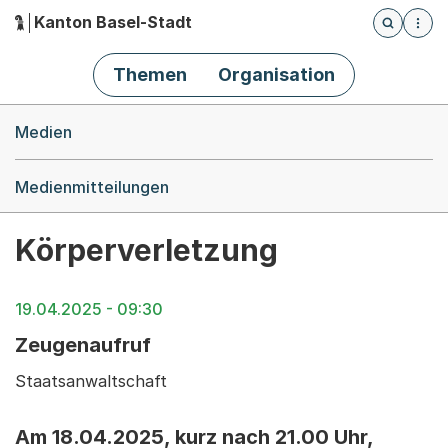
Kanton Basel-Stadt
Öffnet die
(Dieser Link führt zur Startseite)
Hauptnavigation
Themen
Organisation
Breadcrumb-Navigation
Medien
Medienmitteilungen
Körperverletzung
19.04.2025 - 09:30
Zeugenaufruf
Staatsanwaltschaft
Am 18.04.2025, kurz nach 21.00 Uhr,