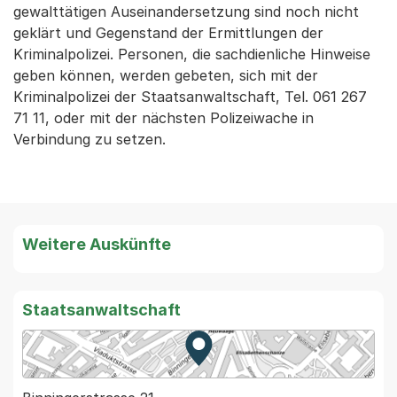
gewalttätigen Auseinandersetzung sind noch nicht
geklärt und Gegenstand der Ermittlungen der
Kriminalpolizei. Personen, die sachdienliche Hinweise
geben können, werden gebeten, sich mit der
Kriminalpolizei der Staatsanwaltschaft, Tel. 061 267
71 11, oder mit der nächsten Polizeiwache in
Verbindung zu setzen.
Weitere Auskünfte
Staatsanwaltschaft
Zur Karte von MapBS.
Externer Link, wird in einem