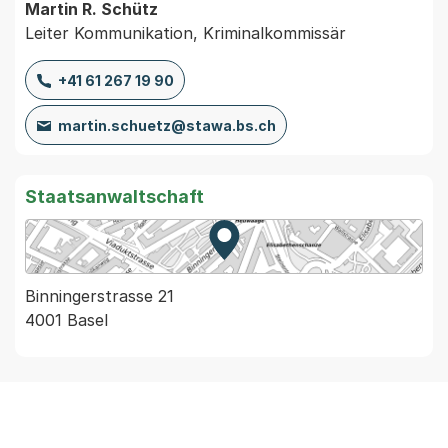
Martin R. Schütz
Leiter Kommunikation, Kriminalkommissär
+41 61 267 19 90
martin.schuetz@stawa.bs.ch
Staatsanwaltschaft
Zur Karte von MapBS.
Externer Link, wird in einem
Binningerstrasse 21
4001 Basel