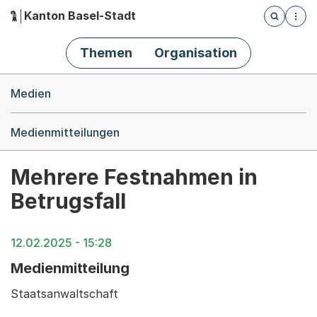
Kanton Basel-Stadt
Öffnet die
(Dieser Link führt zur Startseite)
Hauptnavigation
Themen
Organisation
Breadcrumb-Navigation
Medien
Medienmitteilungen
Mehrere Festnahmen in
Betrugsfall
12.02.2025 - 15:28
Medienmitteilung
Staatsanwaltschaft