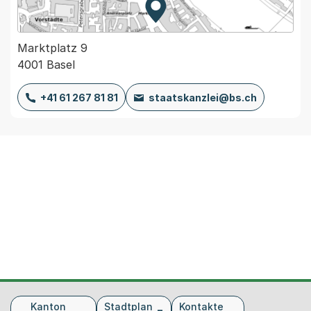
Zur Karte von MapBS.
Externer Link, wird in einem
Marktplatz 9
4001 Basel
+41 61 267 81 81
staatskanzlei@bs.ch
Fusszeile
Kanton
Stadtplan
Kontakte