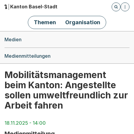
Kanton Basel-Stadt
Öffnet die
(Dieser Link führt zur Startseite)
Hauptnavigation
Themen
Organisation
Breadcrumb-Navigation
Medien
Medienmitteilungen
Mobilitätsmanagement
beim Kanton: Angestellte
sollen umweltfreundlich zur
Arbeit fahren
18.11.2025 - 14:00
Medienmitteilung