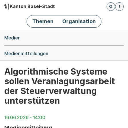
Kanton Basel-Stadt
Öffnet die
(Dieser Link führt zur Startseite)
Hauptnavigation
Themen
Organisation
Breadcrumb-Navigation
Medien
Medienmitteilungen
Algorithmische Systeme
sollen Veranlagungsarbeit
der Steuerverwaltung
unterstützen
16.06.2026 - 14:00
Medienmitteilung