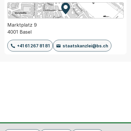
Zur Karte von MapBS.
Externer Link, wird in einem
Marktplatz 9
4001 Basel
+41 61 267 81 81
staatskanzlei@bs.ch