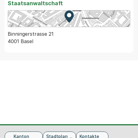
Staatsanwaltschaft
Zur Karte von MapBS.
Externer Link, wird in einem
Binningerstrasse 21
4001 Basel
Fusszeile
Kanton
Stadtplan
Kontakte