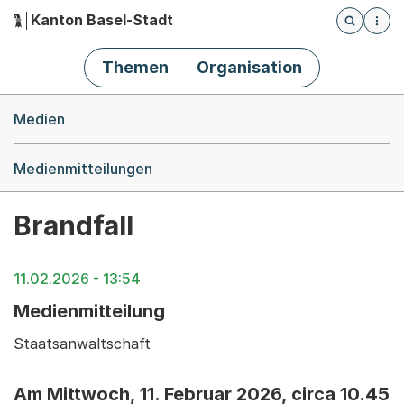
Kanton Basel-Stadt
Öffnet die
(Dieser Link führt zur Startseite)
Hauptnavigation
Themen
Organisation
Breadcrumb-Navigation
Medien
Medienmitteilungen
Brandfall
11.02.2026 - 13:54
Medienmitteilung
Staatsanwaltschaft
Am Mittwoch, 11. Februar 2026, circa 10.45