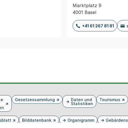
Marktplatz 9
4001 Basel
+41 61 267 81 81
te
Gesetzessammlung
Daten und
Tourismus
Statistiken
en
sblatt
Bilddatenbank
Organigramm
Gebärdens