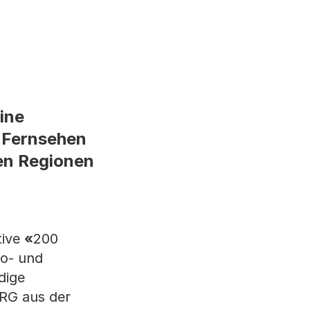
Eine
d Fernsehen
den Regionen
tive
«
200
io- und
dige
SRG aus der