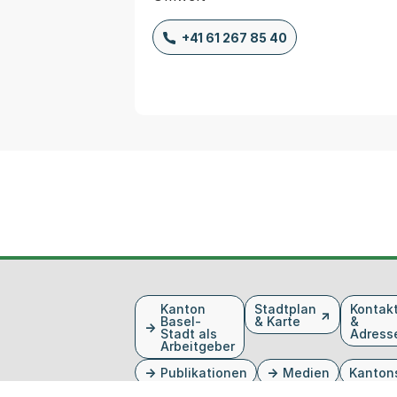
+41 61 267 85 40
Fusszeile
Kanton
Stadtplan
Kontak
Basel-
& Karte
&
Stadt als
Adress
Arbeitgeber
Publikationen
Medien
Kanton