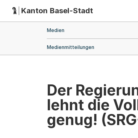
Kanton Basel-Stadt
Hauptnavigation
(Dieser Link führt zur Startseite)
Breadcrumb-Navigation
Medien
Medienmitteilungen
Der Regieru
lehnt die Vo
genug! (SRG-