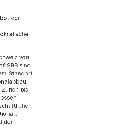
ebot der
okratische
Schweiz von
f SBB sind
 am Standort
sonalabbau
 Zürich bis
lossen
schaftliche
tionale
d der