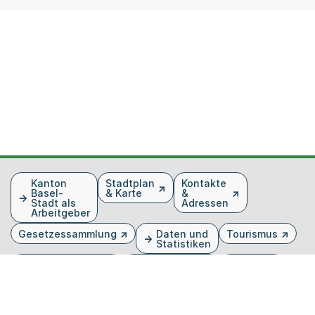
Fusszeile
Kanton
Stadtplan
Kontakte
Basel-
& Karte
&
Stadt als
Adressen
Arbeitgeber
Gesetzessammlung
Daten und
Tourismus
Statistiken
Veranstaltungen
Publikationen
Medien
Kantonsblatt
Bilddatenbank
Organigramm
Gebärdensprache