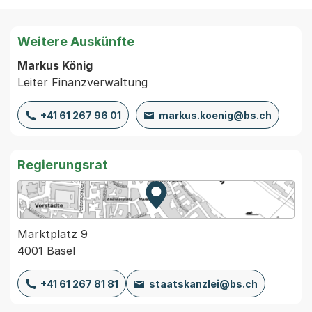
Weitere Auskünfte
Markus König
Leiter Finanzverwaltung
+41 61 267 96 01
markus.koenig@bs.ch
Regierungsrat
Zur Karte von MapBS.
Externer Link, wird in einem
Marktplatz 9
4001 Basel
+41 61 267 81 81
staatskanzlei@bs.ch