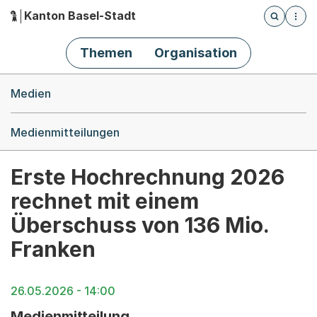
Kanton Basel-Stadt
Öffnet die
(Dieser Link führt zur Startseite)
Hauptnavigation
Themen
Organisation
Breadcrumb-Navigation
Medien
Medienmitteilungen
Erste Hochrechnung 2026
rechnet mit einem
Überschuss von 136 Mio.
Franken
26.05.2026 - 14:00
Medienmitteilung