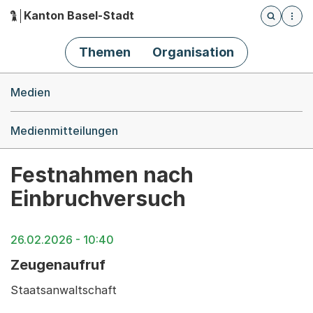
Kanton Basel-Stadt
Öffnet die
(Dieser Link führt zur Startseite)
Hauptnavigation
Themen
Organisation
Breadcrumb-Navigation
Medien
Medienmitteilungen
Festnahmen nach
Einbruchversuch
26.02.2026 - 10:40
Zeugenaufruf
Staatsanwaltschaft