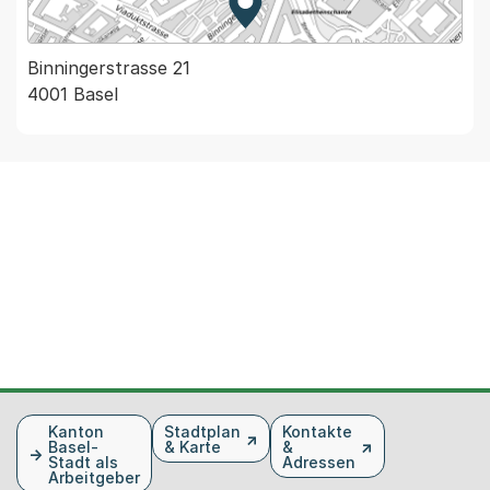
Zur Karte von MapBS.
Externer Link, wird in einem
Binningerstrasse 21
4001 Basel
Fusszeile
Kanton
Stadtplan
Kontakte
Basel-
& Karte
&
Stadt als
Adressen
Arbeitgeber