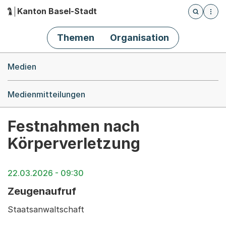
Kanton Basel-Stadt
Öffnet die
(Dieser Link führt zur Startseite)
Hauptnavigation
Themen
Organisation
Breadcrumb-Navigation
Medien
Medienmitteilungen
Festnahmen nach
Körperverletzung
22.03.2026 - 09:30
Zeugenaufruf
Staatsanwaltschaft