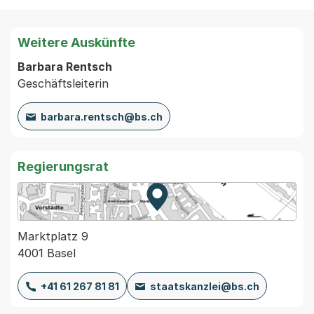
Weitere Auskünfte
Barbara Rentsch
Geschäftsleiterin
barbara.rentsch@bs.ch
Regierungsrat
Zur Karte von MapBS.
Externer Link, wird in einem
Marktplatz 9
4001 Basel
+41 61 267 81 81
staatskanzlei@bs.ch