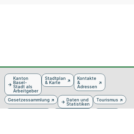
Fusszeile
Kanton
Stadtplan
Kontakte
Basel-
& Karte
&
Stadt als
Adressen
Arbeitgeber
Gesetzessammlung
Daten und
Tourismus
Statistiken
Veranstaltungen
Publikationen
Medien
Kantonsblatt
Bilddatenbank
Organigramm
Gebärdensprache