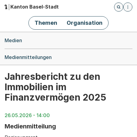
Kanton Basel-Stadt
Öffnet die
(Dieser Link führt zur Startseite)
Hauptnavigation
Themen
Organisation
Breadcrumb-Navigation
Medien
Medienmitteilungen
Jahresbericht zu den
Immobilien im
Finanzvermögen 2025
26.05.2026 - 14:00
Medienmitteilung