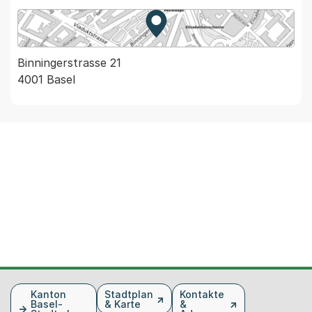
Zur Karte von MapBS.
Externer Link, wird in einem
Binningerstrasse 21
4001 Basel
Fusszeile
Kanton
Stadtplan
Kontakte
Basel-
& Karte
&