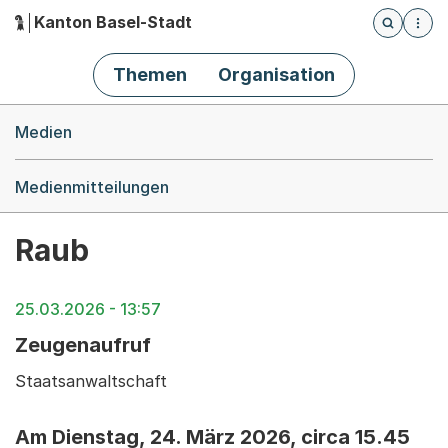
Kanton Basel-Stadt
Öffnet die
(Dieser Link führt zur Startseite)
Hauptnavigation
Themen
Organisation
Breadcrumb-Navigation
Medien
Medienmitteilungen
Raub
25.03.2026 - 13:57
Zeugenaufruf
Staatsanwaltschaft
Am Dienstag, 24. März 2026, circa 15.45