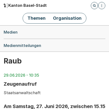
Kanton Basel-Stadt
Öffnet die
(Dieser Link führt zur Startseite)
Hauptnavigation
Themen
Organisation
Breadcrumb-Navigation
Medien
Medienmitteilungen
Raub
29.06.2026 - 10:35
Zeugenaufruf
Staatsanwaltschaft
Am Samstag, 27. Juni 2026, zwischen 15.15