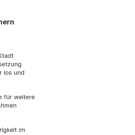
nern
Stadt
rsetzung
r los und
e für weitere
nahmen
igkeit im