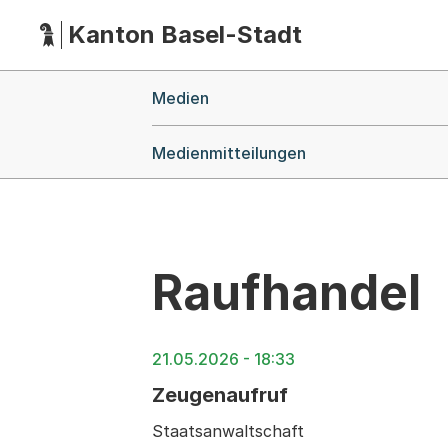
Kanton Basel-Stadt
Hauptnavigation
(Dieser Link führt zur Startseite)
Breadcrumb-Navigation
Medien
Medienmitteilungen
Raufhandel
21.05.2026 - 18:33
Zeugenaufruf
Staatsanwaltschaft