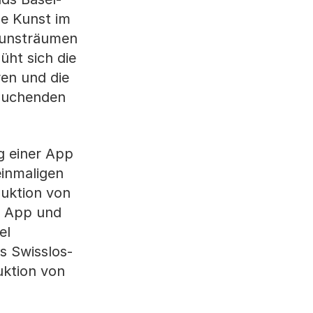
he Kunst im
Kunsträumen
üht sich die
ren und die
esuchenden
g einer App
inmaligen
duktion von
n App und
el
s Swisslos-
uktion von