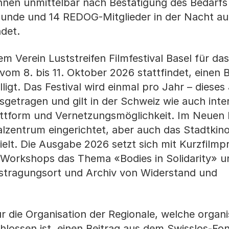
önnen unmittelbar nach Bestätigung des Bedarfs
de und 14 REDOG-Mitglieder in der Nacht auf 
det.
m Verein Luststreifen Filmfestival Basel für das
 vom 8. bis 11. Oktober 2026 stattfindet, einen B
gt. Das Festival wird einmal pro Jahr – dieses 
sgetragen und gilt in der Schweiz wie auch inter
lattform und Vernetzungsmöglichkeit. Im Neuen 
alzentrum eingerichtet, aber auch das Stadtkin
elt. Die Ausgabe 2026 setzt sich mit Kurzfilm
Workshops das Thema «Bodies in Solidarity» u
Austragungsort und Archiv von Widerstand und
r die Organisation der Regionale, welche organi
lossen ist, einen Beitrag aus dem Swisslos-Fon