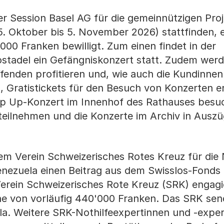
er Session Basel AG für die gemeinnützigen Proj
5. Oktober bis 5. November 2026) stattfinden, 
'000 Franken bewilligt. Zum einen findet in der
Bostadel ein Gefängniskonzert statt. Zudem wer
enden profitieren und, wie auch die Kundinnen
, Gratistickets für den Besuch von Konzerten er
op Up-Konzert im Innenhof des Rathauses besu
teilnehmen und die Konzerte im Archiv in Auszü
em Verein Schweizerisches Rotes Kreuz für die N
enezuela einen Beitrag aus dem Swisslos-Fonds
Verein Schweizerisches Rote Kreuz (SRK) engagie
öhe von vorläufig 440'000 Franken. Das SRK sen
la. Weitere SRK-Nothilfeexpertinnen und -expe