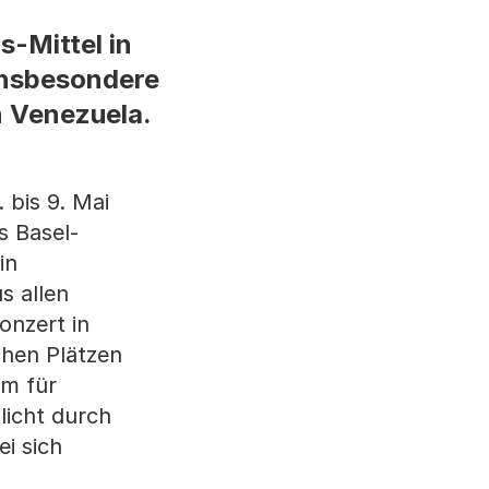
s-Mittel in
insbesondere
n Venezuela.
 bis 9. Mai
s Basel-
in
s allen
onzert in
chen Plätzen
rm für
licht durch
i sich