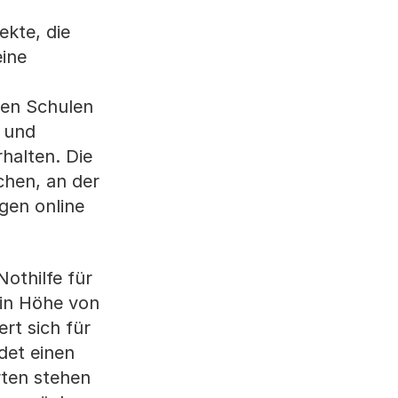
ekte, die
eine
den Schulen
 und
halten. Die
chen, an der
gen online
othilfe für
 in Höhe von
rt sich für
det einen
rten stehen