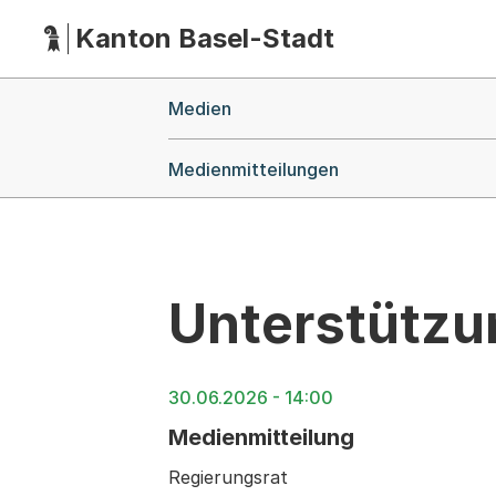
Kanton Basel-Stadt
Hauptnavigation
(Dieser Link führt zur Startseite)
Breadcrumb-Navigation
Medien
Medienmitteilungen
Unterstützu
30.06.2026 - 14:00
Medienmitteilung
Regierungsrat