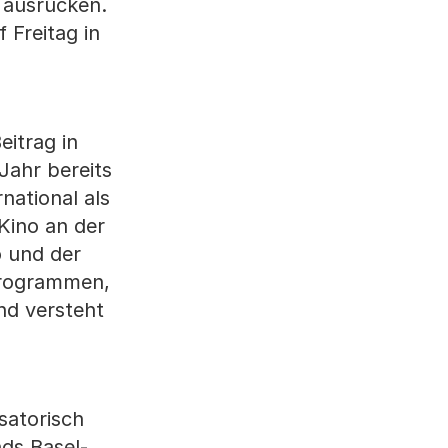
 ausrücken.
Freitag in
eitrag in
Jahr bereits
national als
Kino an der
o und der
programmen,
nd versteht
satorisch
ds Basel-