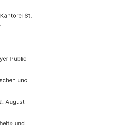
Kantorei St.
.
yer Public
uschen und
22. August
heit» und