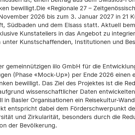
en bewilligt.Die «Regionale 27 – Zeitgenössisc
 November 2026 bis zum 3. Januar 2027 in 21 
ft, Südbaden und dem Elsass statt. Aktuell bem
lusive Kunstateliers in das Angebot zu integrie
 unter Kunstschaffenden, Institutionen und B
er gemeinnützigen iilo GmbH für die Entwicklun
ügen (Phase «Mock-Up») per Ende 2026 einen e
ken bewilligt. Das Ziel des Projektes ist die Re
 aufgrund wissenschaftlicher Daten entwickelte
in Basler Organisationen ein Reisekultur-Wand
kt entspricht dabei dem Förderschwerpunkt de
sität und Zirkularität, besonders durch die Red
ion der Bevölkerung.