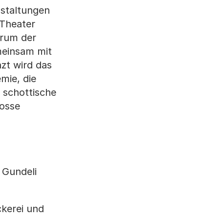
nstaltungen
 Theater
trum der
meinsam mit
nzt wird das
mie, die
e schottische
rosse
 Gundeli
ckerei und