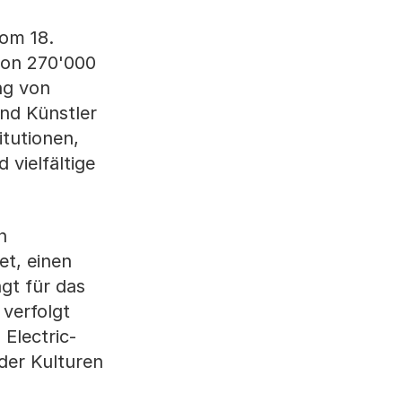
vom 18.
von 270'000
ng von
und Künstler
itutionen,
 vielfältige
n
et, einen
gt für das
verfolgt
 Electric-
der Kulturen