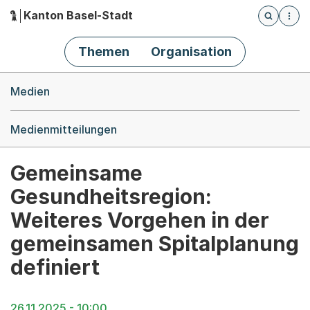
Kanton Basel-Stadt
Öffnet die
(Dieser Link führt zur Startseite)
Hauptnavigation
Themen
Organisation
Breadcrumb-Navigation
Medien
Medienmitteilungen
Gemeinsame
Gesundheitsregion:
Weiteres Vorgehen in der
gemeinsamen Spitalplanung
definiert
26.11.2025 - 10:00