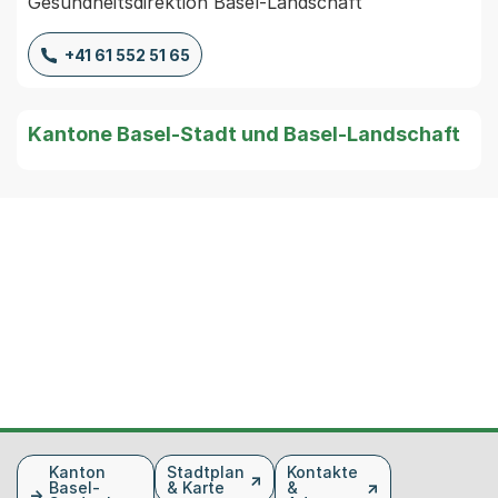
Gesundheitsdirektion Basel-Landschaft
+41 61 552 51 65
Kantone Basel-Stadt und Basel-Landschaft
Fusszeile
Kanton
Stadtplan
Kontakte
Basel-
& Karte
&