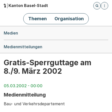
Kanton Basel-Stadt
Öffnet die
(Dieser Link führt zur Startseite)
Hauptnavigation
Themen
Organisation
Breadcrumb-Navigation
Medien
Medienmitteilungen
Gratis-Sperrguttage am
8./9. März 2002
05.03.2002 - 00:00
Medienmitteilung
Bau- und Verkehrsdepartement