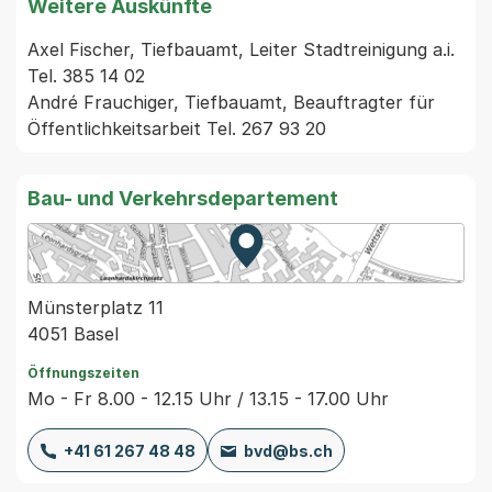
Weitere Auskünfte
Axel Fischer, Tiefbauamt, Leiter Stadtreinigung a.i. 
Tel. 385 14 02

André Frauchiger, Tiefbauamt, Beauftragter für 
Öffentlichkeitsarbeit Tel. 267 93 20
Bau- und Verkehrsdepartement
Zur Karte von MapBS.
Externer Link, wird in einem
Münsterplatz 11
4051 Basel
Öffnungszeiten
Mo - Fr 8.00 - 12.15 Uhr / 13.15 - 17.00 Uhr
+41 61 267 48 48
bvd@bs.ch