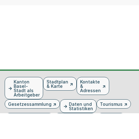
Fusszeile
Kanton
Stadtplan
Kontakte
Basel-
& Karte
&
Stadt als
Adressen
Arbeitgeber
Gesetzessammlung
Daten und
Tourismus
Statistiken
Veranstaltungen
Publikationen
Medien
Kantonsblatt
Bilddatenbank
Organigramm
Gebärdensprache