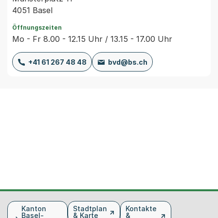
4051 Basel
Öffnungszeiten
Mo - Fr 8.00 - 12.15 Uhr / 13.15 - 17.00 Uhr
+41 61 267 48 48
bvd@bs.ch
Fusszeile
Kanton
Stadtplan
Kontakte
Basel-
& Karte
&