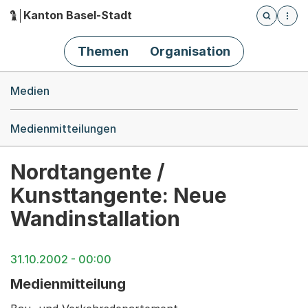
Kanton Basel-Stadt
Öffnet die
(Dieser Link führt zur Startseite)
Hauptnavigation
Themen
Organisation
Breadcrumb-Navigation
Medien
Medienmitteilungen
Nordtangente /
Kunsttangente: Neue
Wandinstallation
31.10.2002 - 00:00
Medienmitteilung