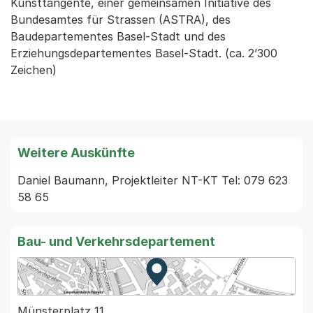
Kunsttangente, einer gemeinsamen Initiative des
Bundesamtes für Strassen (ASTRA), des
Baudepartementes Basel-Stadt und des
Erziehungsdepartementes Basel-Stadt. (ca. 2’300
Zeichen)
Weitere Auskünfte
Daniel Baumann, Projektleiter NT-KT Tel: 079 623 
58 65
Bau- und Verkehrsdepartement
Zur Karte von MapBS.
Externer Link, wird in einem
Münsterplatz 11