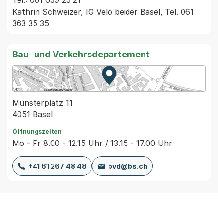
Tel.: 061 639 23 21

Kathrin Schweizer, IG Velo beider Basel, Tel. 061 
363 35 35
Bau- und Verkehrsdepartement
Zur Karte von MapBS.
Externer Link, wird in einem
Münsterplatz 11
4051 Basel
Öffnungszeiten
Mo - Fr 8.00 - 12.15 Uhr / 13.15 - 17.00 Uhr
+41 61 267 48 48
bvd@bs.ch