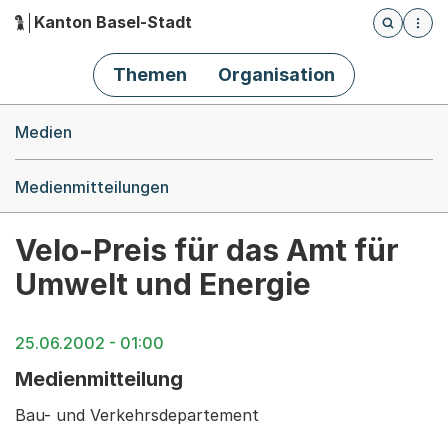
Kanton Basel-Stadt
Öffnet die
(Dieser Link führt zur Startseite)
Hauptnavigation
Themen
Organisation
Breadcrumb-Navigation
Medien
Medienmitteilungen
Velo-Preis für das Amt für
Umwelt und Energie
25.06.2002 - 01:00
Medienmitteilung
Bau- und Verkehrsdepartement