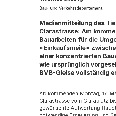
Bau- und Verkehrsdepartement
Medienmitteilung des Tie
Clarastrasse: Am komme
Bauarbeiten für die Umge
«Einkaufsmeile» zwischen
einer konzentrierten Bau
wie ursprünglich vorgese
BVB-Gleise vollständig er
Ab kommenden Montag, 17. Mär
Clarastrasse vom Claraplatz bi
gewünschte Aufwertung Hauptgr
notwendige Erneuerung und San