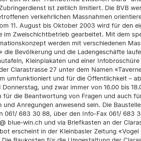
bringerdienst ist zeitlich limitiert. Die BVB we
getroffenen verkehrlichen Massnahmen orientiere
om 11. August bis Oktober 2003 wird für den ei
 im Zweischichtbetrieb gearbeitet. Mit dem spez
formationskonzept werden mit verschiedenen M
!» die Bevölkerung und die Ladengeschäfte lauf
utafeln, Kleinplakaten und einer Infobroschüre 
 der Clarastrasse 27 unter dem Namen «Taverne
 umfunktioniert und für die Öffentlichkeit – a
 Donnerstag, und zwar immer von 16.00 bis 18.
n für die Beantwortung von Fragen und auch für
nd Anregungen anwesend sein. Die Baustellenl
on 061/ 683 30 88, über den Info-Fax 061/ 683 3
@ blue-win.ch und via Briefkasten an der Claras
bot erscheint in der Kleinbasler Zeitung «Vogel
l. Die Baukosten für die Umgestaltung der Clara