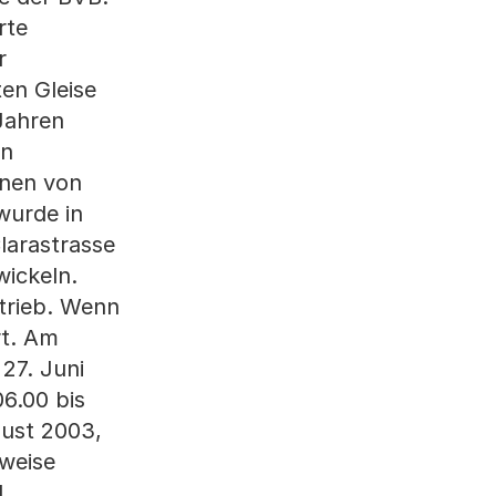
rte
r
en Gleise
Jahren
en
enen von
 wurde in
larastrasse
wickeln.
etrieb. Wenn
rt. Am
27. Juni
06.00 bis
gust 2003,
lweise
d