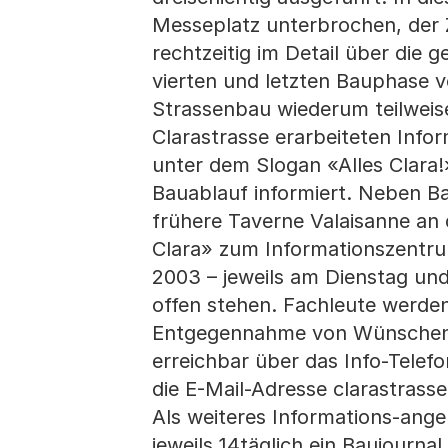
Messeplatz unterbrochen, der Zu
rechtzeitig im Detail über die 
vierten und letzten Bauphase v
Strassenbau wiederum teilweise
Clarastrasse erarbeiteten In
unter dem Slogan «Alles Clara
Bauablauf informiert. Neben Ba
frühere Taverne Valaisanne an
Clara» zum Informationszentrum
2003 – jeweils am Dienstag und
offen stehen. Fachleute werde
Entgegennahme von Wünschen u
erreichbar über das Info-Telef
die E-Mail-Adresse clarastrasse
Als weiteres Informations-ange
jeweils 14täglich ein Baujourna