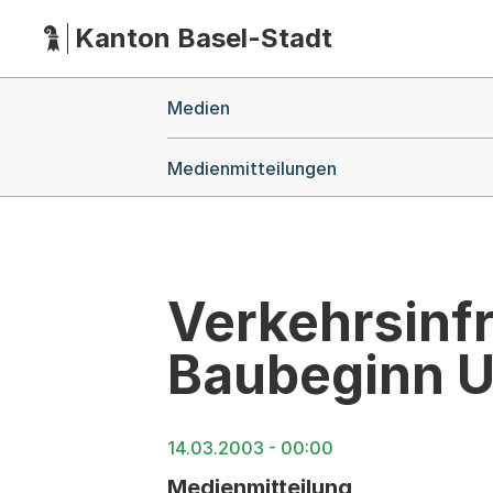
Kanton Basel-Stadt
Hauptnavigation
(Dieser Link führt zur Startseite)
Breadcrumb-Navigation
Medien
Medienmitteilungen
Verkehrsinfr
Baubeginn U
14.03.2003 - 00:00
Medienmitteilung