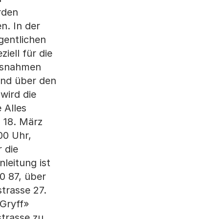
rden
n. In der
gentlichen
iell für die
assnahmen
end über den
wird die
 Alles
b 18. März
00 Uhr,
 die
eitung ist
0 87, über
trasse 27.
 Gryff»
strasse zu