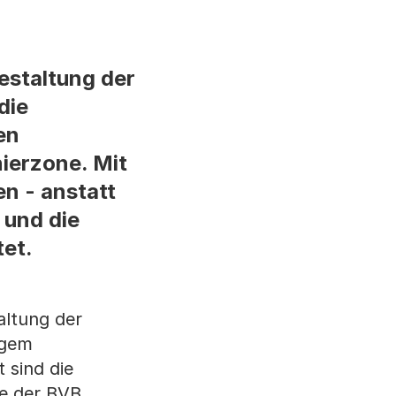
estaltung der
die
en
ierzone. Mit
n - anstatt
 und die
tet.
altung der
ngem
 sind die
e der BVB.