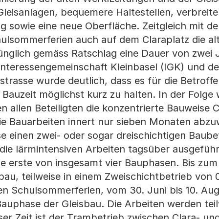
leisanlagen, bequemere Haltestellen, verbreite
g sowie eine neue Oberfläche. Zeitgleich mit de
ulsommerferien auch auf dem Claraplatz die alt
rünglich gemäss Ratschlag eine Dauer von zwei 
Interessengemeinschaft Kleinbasel (IGK) und d
strasse wurde deutlich, dass es für die Betroff
e Bauzeit möglichst kurz zu halten. In der Folge
allen Beteiligten die konzentrierte Bauweise C
 die Bauarbeiten innert nur sieben Monaten abzu
se einen zwei- oder sogar dreischichtigen Baub
die lärmintensiven Arbeiten tagsüber ausgefüh
erste von insgesamt vier Bauphasen. Bis zum 
bau, teilweise in einem Zweischichtbetrieb von 
n Schulsommerferien, vom 30. Juni bis 10. Au
Bauphase der Gleisbau. Die Arbeiten werden tei
eser Zeit ist der Trambetrieb zwischen Clara- un