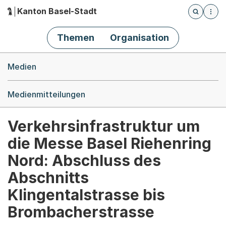
Kanton Basel-Stadt
Öffnet die
(Dieser Link führt zur Startseite)
Hauptnavigation
Themen
Organisation
Breadcrumb-Navigation
Medien
Medienmitteilungen
Verkehrsinfrastruktur um
die Messe Basel Riehenring
Nord: Abschluss des
Abschnitts
Klingentalstrasse bis
Brombacherstrasse