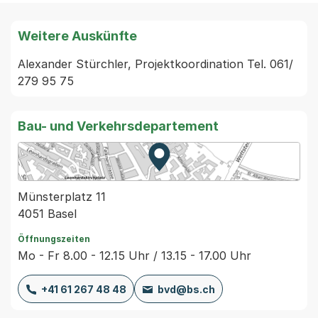
Weitere Auskünfte
Alexander Stürchler, Projektkoordination Tel. 061/ 
279 95 75
Bau- und Verkehrsdepartement
Zur Karte von MapBS.
Externer Link, wird in einem
Münsterplatz 11
4051 Basel
Öffnungszeiten
Mo - Fr 8.00 - 12.15 Uhr / 13.15 - 17.00 Uhr
+41 61 267 48 48
bvd@bs.ch