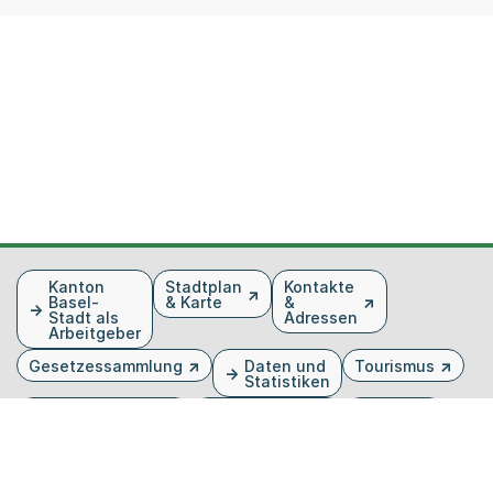
Fusszeile
Kanton
Stadtplan
Kontakte
Basel-
& Karte
&
Stadt als
Adressen
Arbeitgeber
Gesetzessammlung
Daten und
Tourismus
Statistiken
Veranstaltungen
Publikationen
Medien
Kantonsblatt
Bilddatenbank
Organigramm
Gebärdensprache