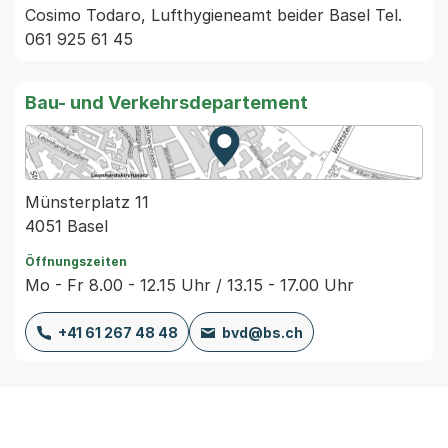
Cosimo Todaro, Lufthygieneamt beider Basel Tel. 
061 925 61 45
Bau- und Verkehrsdepartement
Zur Karte von MapBS.
Externer Link, wird in einem
Münsterplatz 11
4051 Basel
Öffnungszeiten
Mo - Fr 8.00 - 12.15 Uhr / 13.15 - 17.00 Uhr
+41 61 267 48 48
bvd@bs.ch