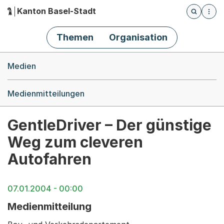
Kanton Basel-Stadt
Öffnet die
(Dieser Link führt zur Startseite)
Hauptnavigation
Themen
Organisation
Breadcrumb-Navigation
Medien
Medienmitteilungen
GentleDriver – Der günstige
Weg zum cleveren
Autofahren
07.01.2004 - 00:00
Medienmitteilung