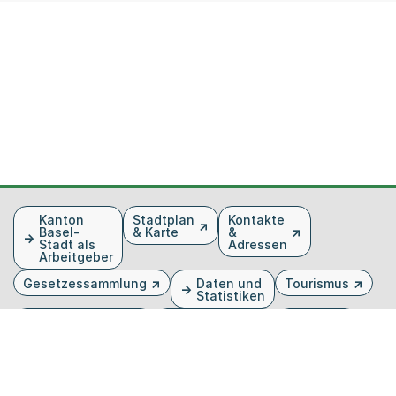
Fusszeile
Kanton
Stadtplan
Kontakte
Basel-
& Karte
&
Stadt als
Adressen
Arbeitgeber
Gesetzessammlung
Daten und
Tourismus
Statistiken
Veranstaltungen
Publikationen
Medien
Kantonsblatt
Bilddatenbank
Organigramm
Gebärdensprache