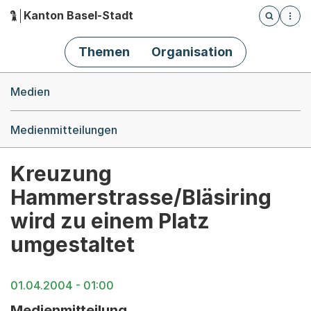
Kanton Basel-Stadt
Öffnet die
(Dieser Link führt zur Startseite)
Hauptnavigation
Themen
Organisation
Breadcrumb-Navigation
Medien
Medienmitteilungen
Kreuzung
Hammerstrasse/Bläsiring
wird zu einem Platz
umgestaltet
01.04.2004 - 01:00
Medienmitteilung