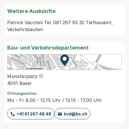
Weitere Auskünfte
Patrick Vacchini Tel. 061 267 93 32 Tiefbauamt, 
Verkehrsbauten
Bau- und Verkehrsdepartement
Zur Karte von MapBS.
Externer Link, wird in einem
Münsterplatz 11
4051 Basel
Öffnungszeiten
Mo - Fr 8.00 - 12.15 Uhr / 13.15 - 17.00 Uhr
+41 61 267 48 48
bvd@bs.ch