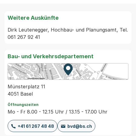
Weitere Auskünfte
Dirk Leutenegger, Hochbau- und Planungsamt, Tel. 
061 267 92 41
Bau- und Verkehrsdepartement
Zur Karte von MapBS.
Externer Link, wird in einem
Münsterplatz 11
4051 Basel
Öffnungszeiten
Mo - Fr 8.00 - 12.15 Uhr / 13.15 - 17.00 Uhr
+41 61 267 48 48
bvd@bs.ch