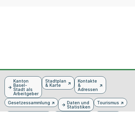
Fusszeile
Kanton
Stadtplan
Kontakte
Basel-
& Karte
&
Stadt als
Adressen
Arbeitgeber
Gesetzessammlung
Daten und
Tourismus
Statistiken
Veranstaltungen
Publikationen
Medien
Kantonsblatt
Bilddatenbank
Organigramm
Gebärdensprache