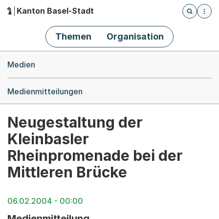
Kanton Basel-Stadt
Öffnet die
(Dieser Link führt zur Startseite)
Hauptnavigation
Themen
Organisation
Breadcrumb-Navigation
Medien
Medienmitteilungen
Neugestaltung der
Kleinbasler
Rheinpromenade bei der
Mittleren Brücke
06.02.2004 - 00:00
Medienmitteilung