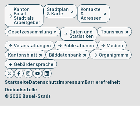
Fusszeile
Kanton
Stadtplan
Kontakte
Basel-
& Karte
&
Stadt als
Adressen
Arbeitgeber
Gesetzessammlung
Daten und
Tourismus
Statistiken
Veranstaltungen
Publikationen
Medien
Kantonsblatt
Bilddatenbank
Organigramm
Gebärdensprache
Externer Link, wird in einem neuen Tab oder Fenster 
Externer Link, wird in einem neuen Tab oder Fe
Externer Link, wird in einem neuen Tab od
Externer Link, wird in einem neuen Tab 
Externer Link, wird in einem neuen 
Twitter
Facebook
Instagram
Youtube
Linkedin
Startseite
Datenschutz
Impressum
Barrierefreiheit
Ombudsstelle
© 2026 Basel-Stadt