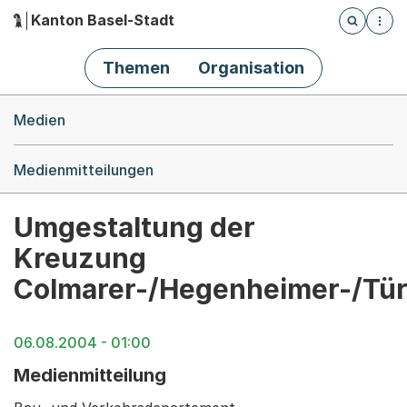
Kanton Basel-Stadt
Öffnet die
(Dieser Link führt zur Startseite)
Hauptnavigation
Themen
Organisation
Breadcrumb-Navigation
Medien
Medienmitteilungen
Umgestaltung der
Kreuzung
Colmarer-/Hegenheimer-/Tür
06.08.2004 - 01:00
Medienmitteilung