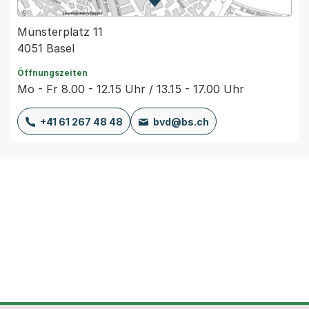
Zur Karte von MapBS.
Externer Link, wird in einem
Münsterplatz 11
4051 Basel
Öffnungszeiten
Mo - Fr 8.00 - 12.15 Uhr / 13.15 - 17.00 Uhr
+41 61 267 48 48
bvd@bs.ch