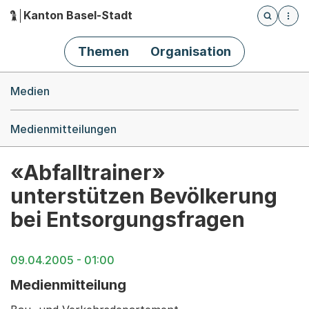
Kanton Basel-Stadt
Öffnet die
(Dieser Link führt zur Startseite)
Hauptnavigation
Themen
Organisation
Breadcrumb-Navigation
Medien
Medienmitteilungen
«Abfalltrainer»
unterstützen Bevölkerung
bei Entsorgungsfragen
09.04.2005 - 01:00
Medienmitteilung