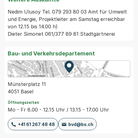
Nedim Ulusoy Tel. 079 293 80 03 Amt für Umwelt 
und Energie, Projektleiter am Samstag erreichbar 
von 12.15 bis 14.00 h)

Dieter Simonet 061/377 89 81 Stadtgärtnerei
Bau- und Verkehrsdepartement
Zur Karte von MapBS.
Externer Link, wird in einem
Münsterplatz 11
4051 Basel
Öffnungszeiten
Mo - Fr 8.00 - 12.15 Uhr / 13.15 - 17.00 Uhr
+41 61 267 48 48
bvd@bs.ch