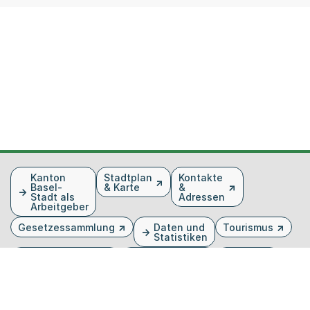
Fusszeile
Kanton
Stadtplan
Kontakte
Basel-
& Karte
&
Stadt als
Adressen
Arbeitgeber
Gesetzessammlung
Daten und
Tourismus
Statistiken
Veranstaltungen
Publikationen
Medien
Kantonsblatt
Bilddatenbank
Organigramm
Gebärdensprache