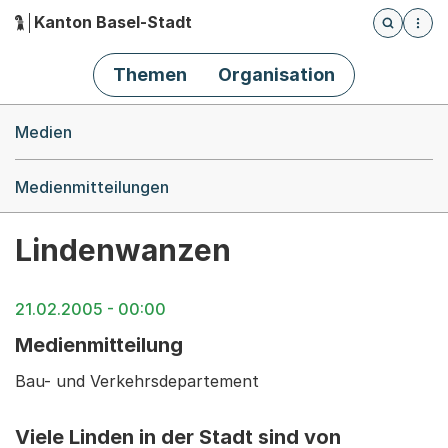
Kanton Basel-Stadt
Öffnet die
(Dieser Link führt zur Startseite)
Hauptnavigation
Themen
Organisation
Breadcrumb-Navigation
Medien
Medienmitteilungen
Lindenwanzen
21.02.2005 - 00:00
Medienmitteilung
Bau- und Verkehrsdepartement
Viele Linden in der Stadt sind von