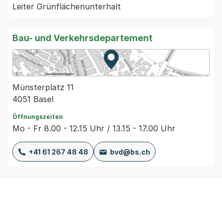
Leiter Grünflächenunterhalt
Bau- und Verkehrsdepartement
Zur Karte von MapBS.
Externer Link, wird in einem
Münsterplatz 11
4051 Basel
Öffnungszeiten
Mo - Fr 8.00 - 12.15 Uhr / 13.15 - 17.00 Uhr
+41 61 267 48 48
bvd@bs.ch