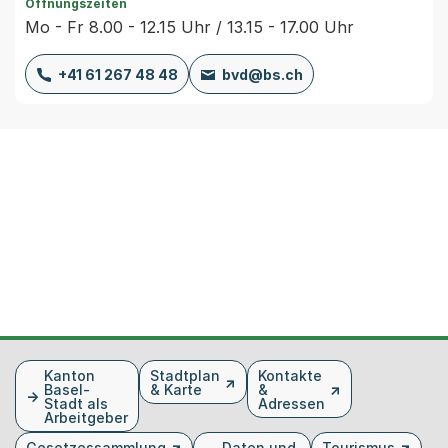
Öffnungszeiten
Mo - Fr 8.00 - 12.15 Uhr / 13.15 - 17.00 Uhr
+41 61 267 48 48
bvd@bs.ch
Fusszeile
Kanton
Stadtplan
Kontakte
Basel-
& Karte
&
Stadt als
Adressen
Arbeitgeber
Gesetzessammlung
Daten und
Tourismus