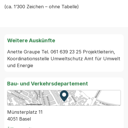
(ca. 1’300 Zeichen – ohne Tabelle)
Weitere Auskünfte
Anette Graupe Tel. 061 639 23 25 Projektleiterin, 
Koordinationsstelle Umweltschutz Amt für Umwelt 
und Energie
Bau- und Verkehrsdepartement
Zur Karte von MapBS.
Externer Link, wird in einem
Münsterplatz 11
4051 Basel