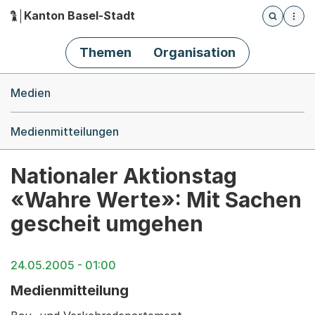
Kanton Basel-Stadt
Öffnet die
(Dieser Link führt zur Startseite)
Hauptnavigation
Themen
Organisation
Breadcrumb-Navigation
Medien
Medienmitteilungen
Nationaler Aktionstag
«Wahre Werte»: Mit Sachen
gescheit umgehen
24.05.2005 - 01:00
Medienmitteilung