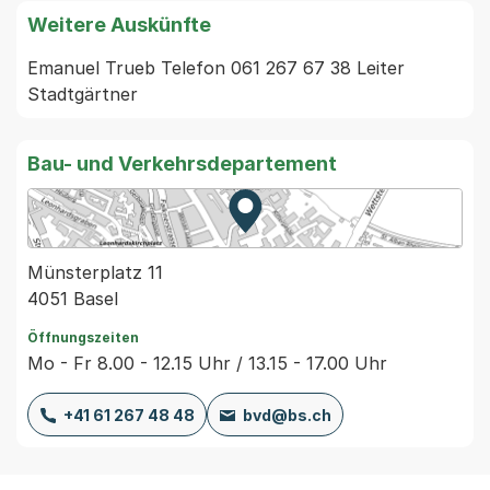
Weitere Auskünfte
Emanuel Trueb Telefon 061 267 67 38 Leiter 
Stadtgärtner
Bau- und Verkehrsdepartement
Zur Karte von MapBS.
Externer Link, wird in einem
Münsterplatz 11
4051 Basel
Öffnungszeiten
Mo - Fr 8.00 - 12.15 Uhr / 13.15 - 17.00 Uhr
+41 61 267 48 48
bvd@bs.ch