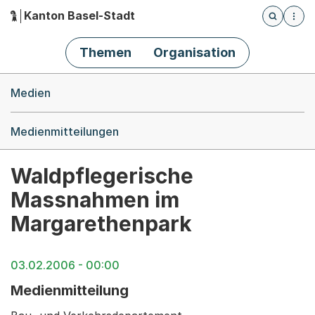
Kanton Basel-Stadt
Öffnet die
(Dieser Link führt zur Startseite)
Hauptnavigation
Themen
Organisation
Breadcrumb-Navigation
Medien
Medienmitteilungen
Waldpflegerische
Massnahmen im
Margarethenpark
03.02.2006 - 00:00
Medienmitteilung