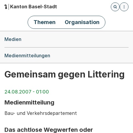
Kanton Basel-Stadt
Öffnet die
(Dieser Link führt zur Startseite)
Hauptnavigation
Themen
Organisation
Breadcrumb-Navigation
Medien
Medienmitteilungen
Gemeinsam gegen Littering
24.08.2007 - 01:00
Medienmitteilung
Bau- und Verkehrsdepartement
Das achtlose Wegwerfen oder