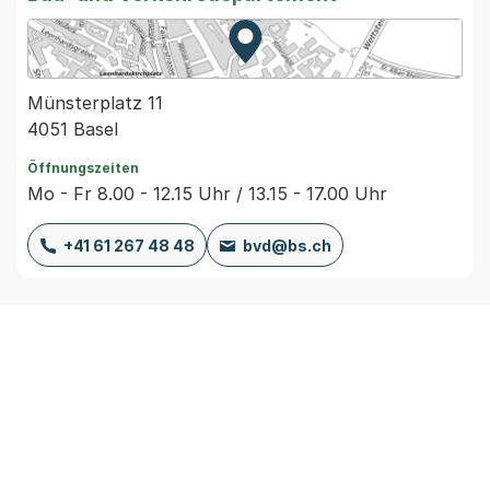
Zur Karte von MapBS.
Externer Link, wird in einem
Münsterplatz 11
4051 Basel
Öffnungszeiten
Mo - Fr 8.00 - 12.15 Uhr / 13.15 - 17.00 Uhr
+41 61 267 48 48
bvd@bs.ch