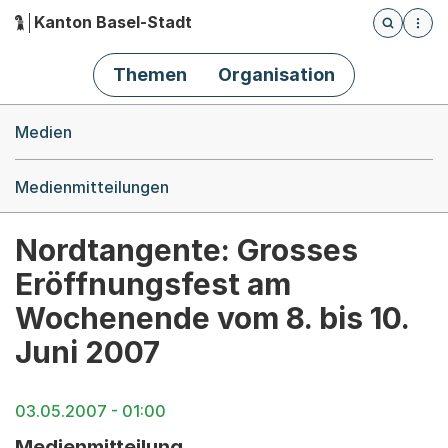
Kanton Basel-Stadt
Öffnet die
(Dieser Link führt zur Startseite)
Hauptnavigation
Themen
Organisation
Breadcrumb-Navigation
Medien
Medienmitteilungen
Nordtangente: Grosses
Eröffnungsfest am
Wochenende vom 8. bis 10.
Juni 2007
03.05.2007 - 01:00
Medienmitteilung