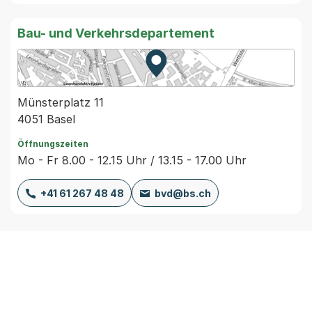
Bau- und Verkehrsdepartement
Zur Karte von MapBS.
Externer Link, wird in einem
Münsterplatz 11
4051 Basel
Öffnungszeiten
Mo - Fr 8.00 - 12.15 Uhr / 13.15 - 17.00 Uhr
+41 61 267 48 48
bvd@bs.ch