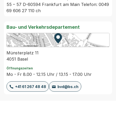
55 – 57 D-60594 Frankfurt am Main Telefon: 0049 
69 606 27 110 ch
Bau- und Verkehrsdepartement
Zur Karte von MapBS.
Externer Link, wird in einem
Münsterplatz 11
4051 Basel
Öffnungszeiten
Mo - Fr 8.00 - 12.15 Uhr / 13.15 - 17.00 Uhr
+41 61 267 48 48
bvd@bs.ch