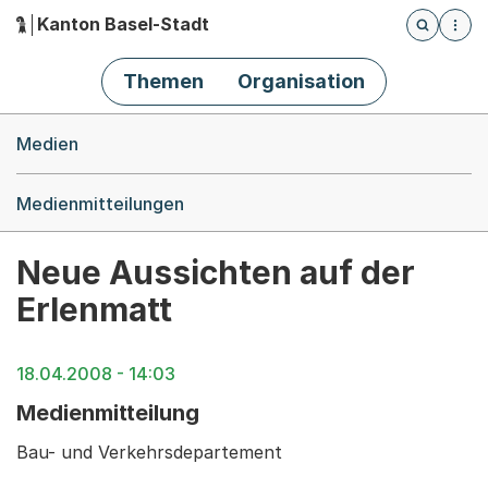
Kanton Basel-Stadt
Öffnet die
(Dieser Link führt zur Startseite)
Hauptnavigation
Themen
Organisation
Breadcrumb-Navigation
Medien
Medienmitteilungen
Neue Aussichten auf der
Erlenmatt
18.04.2008 - 14:03
Medienmitteilung
Bau- und Verkehrsdepartement