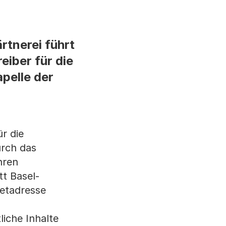
rtnerei führt
eiber für die
pelle der
r die
urch das
hren
t Basel-
netadresse
liche Inhalte