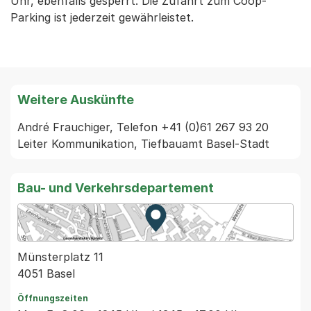
Uhr, ebenfalls gesperrt. Die Zufahrt zum Coop-
Parking ist jederzeit gewährleistet.
Weitere Auskünfte
André Frauchiger, Telefon +41 (0)61 267 93 20 
Leiter Kommunikation, Tiefbauamt Basel-Stadt
Bau- und Verkehrsdepartement
Zur Karte von MapBS.
Externer Link, wird in einem
Münsterplatz 11
4051 Basel
Öffnungszeiten