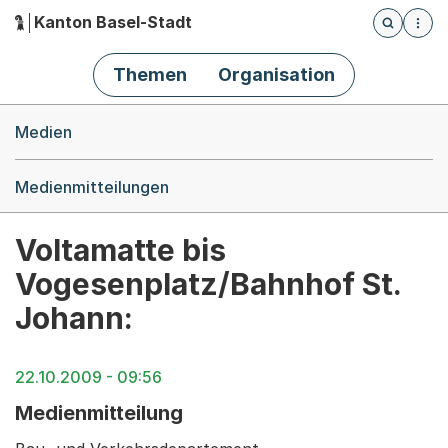
Kanton Basel-Stadt
Öffnet die
(Dieser Link führt zur Startseite)
Hauptnavigation
Themen
Organisation
Breadcrumb-Navigation
Medien
Medienmitteilungen
Voltamatte bis
Vogesenplatz/Bahnhof St.
Johann:
22.10.2009 - 09:56
Medienmitteilung