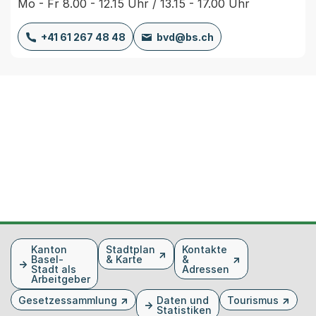
Mo - Fr 8.00 - 12.15 Uhr / 13.15 - 17.00 Uhr
+41 61 267 48 48
bvd@bs.ch
Fusszeile
Kanton
Stadtplan
Kontakte
Basel-
& Karte
&
Stadt als
Adressen
Arbeitgeber
Gesetzessammlung
Daten und
Tourismus
Statistiken