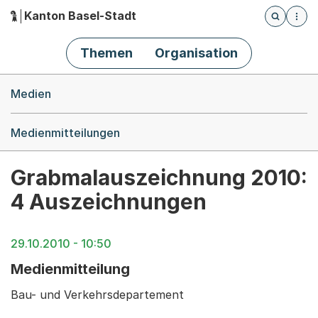
Kanton Basel-Stadt
Öffnet die
(Dieser Link führt zur Startseite)
Hauptnavigation
Themen
Organisation
Breadcrumb-Navigation
Medien
Medienmitteilungen
Grabmalauszeichnung 2010:
4 Auszeichnungen
29.10.2010 - 10:50
Medienmitteilung
Bau- und Verkehrsdepartement