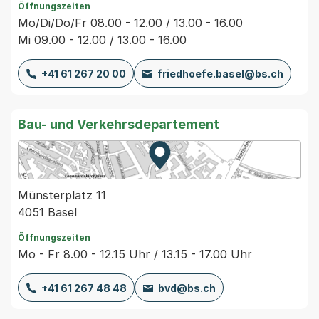
Öffnungszeiten
Mo/Di/Do/Fr 08.00 - 12.00 / 13.00 - 16.00
Mi 09.00 - 12.00 / 13.00 - 16.00
+41 61 267 20 00
friedhoefe.basel@bs.ch
Bau- und Verkehrsdepartement
Zur Karte von MapBS.
Externer Link, wird in einem
Münsterplatz 11
4051 Basel
Öffnungszeiten
Mo - Fr 8.00 - 12.15 Uhr / 13.15 - 17.00 Uhr
+41 61 267 48 48
bvd@bs.ch