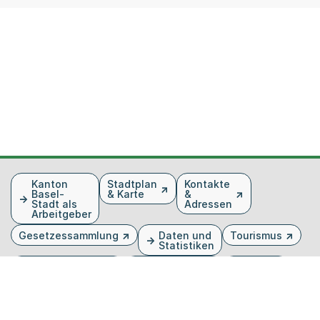
Fusszeile
Kanton
Stadtplan
Kontakte
Basel-
& Karte
&
Stadt als
Adressen
Arbeitgeber
Gesetzessammlung
Daten und
Tourismus
Statistiken
Veranstaltungen
Publikationen
Medien
Kantonsblatt
Bilddatenbank
Organigramm
Gebärdensprache