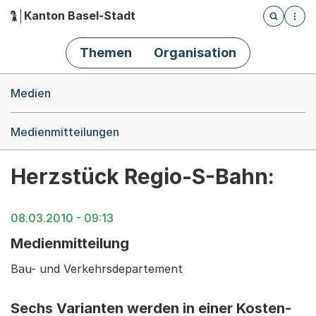
Kanton Basel-Stadt
Öffnet die
(Dieser Link führt zur Startseite)
Hauptnavigation
Themen
Organisation
Breadcrumb-Navigation
Medien
Medienmitteilungen
Herzstück Regio-S-Bahn:
08.03.2010 - 09:13
Medienmitteilung
Bau- und Verkehrsdepartement
Sechs Varianten werden in einer Kosten-