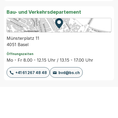
Bau- und Verkehrsdepartement
Zur Karte von MapBS.
Externer Link, wird in einem
Münsterplatz 11
4051 Basel
Öffnungszeiten
Mo - Fr 8.00 - 12.15 Uhr / 13.15 - 17.00 Uhr
+41 61 267 48 48
bvd@bs.ch