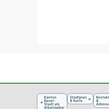
Fusszeile
Kanton
Stadtplan
Kontak
Basel-
& Karte
&
Stadt als
Adress
Arbeitgeber