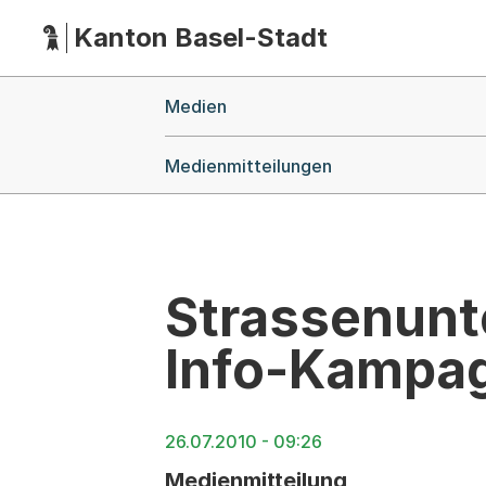
Kanton Basel-Stadt
Hauptnavigation
(Dieser Link führt zur Startseite)
Breadcrumb-Navigation
Medien
Medienmitteilungen
Strassenunt
Info-Kampag
26.07.2010 - 09:26
Medienmitteilung