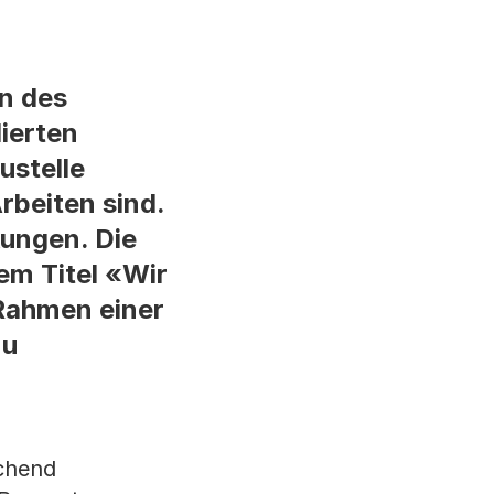
en des
lierten
ustelle
rbeiten sind.
ungen. Die
em Titel «Wir
 Rahmen einer
zu
echend