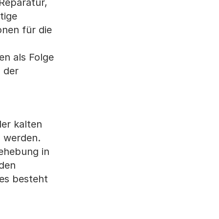
Reparatur,
tige
nen für die
en als Folge
n der
er kalten
n werden.
behebung in
 den
es besteht