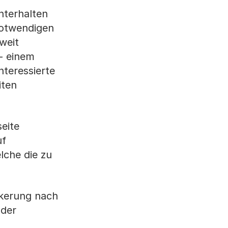
nterhalten
notwendigen
weit
 - einem
nteressierte
iten
eite
uf
lche die zu
lkerung nach
 der