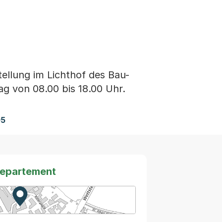
tellung im Lichthof des Bau-
g von 08.00 bis 18.00 Uhr.
05
departement
Zur Karte von MapBS.
Externer Link, wird in einem neuen Tab oder Fenster