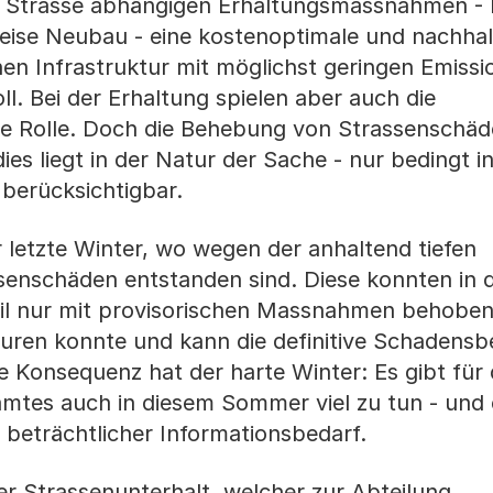
 Strasse abhängigen Erhaltungsmassnahmen - 
eise Neubau - eine kostenoptimale und nachhal
n Infrastruktur mit möglichst geringen Emissio
l. Bei der Erhaltung spielen aber auch die
se Rolle. Doch die Behebung von Strassenschäd
ies liegt in der Natur der Sache - nur bedingt i
berücksichtigbar.
er letzte Winter, wo wegen der anhaltend tiefen
senschäden entstanden sind. Diese konnten in d
eil nur mit provisorischen Massnahmen behobe
uren konnte und kann die definitive Schadens
 Konsequenz hat der harte Winter: Es gibt für
amtes auch in diesem Sommer viel zu tun - und 
beträchtlicher Informationsbedarf.
r Strassenunterhalt, welcher zur Abteilung