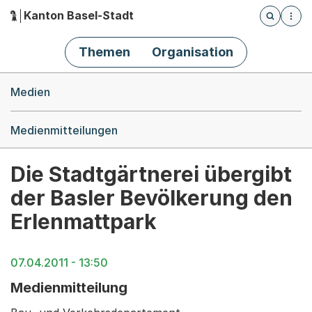
Kanton Basel-Stadt
Öffnet die
(Dieser Link führt zur Startseite)
Hauptnavigation
Themen
Organisation
Breadcrumb-Navigation
Medien
Medienmitteilungen
Die Stadtgärtnerei übergibt
der Basler Bevölkerung den
Erlenmattpark
07.04.2011 - 13:50
Medienmitteilung