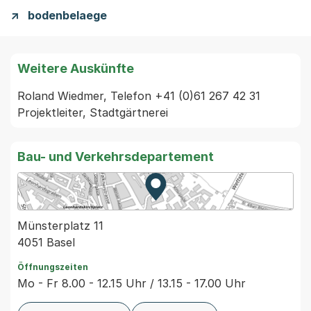
bodenbelaege
Weitere Auskünfte
Roland Wiedmer, Telefon +41 (0)61 267 42 31 
Projektleiter, Stadtgärtnerei
Bau- und Verkehrsdepartement
Zur Karte von MapBS.
Externer Link, wird in einem
Münsterplatz 11
4051 Basel
Öffnungszeiten
Mo - Fr 8.00 - 12.15 Uhr / 13.15 - 17.00 Uhr