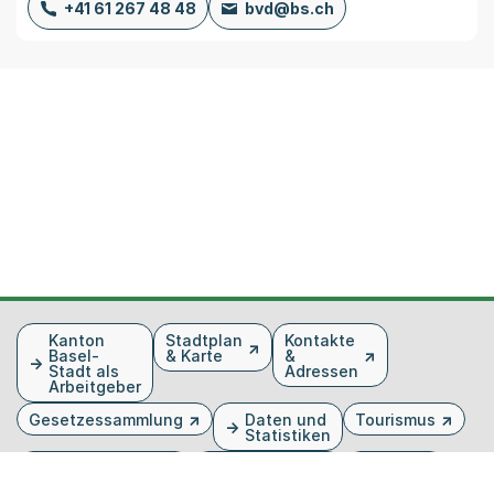
+41 61 267 48 48
bvd@bs.ch
Fusszeile
Kanton
Stadtplan
Kontakte
Basel-
& Karte
&
Stadt als
Adressen
Arbeitgeber
Gesetzessammlung
Daten und
Tourismus
Statistiken
Veranstaltungen
Publikationen
Medien